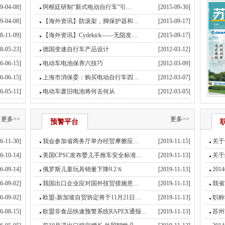
9-04-08]
阿根廷研制“新式电动自行车”引…
[2015-09-30]
9-04-08]
【海外资讯】防滚架，脚保护器和…
[2015-09-17]
8-11-09]
【海外资讯】Cydekick——无阻发…
[2015-09-17]
8-05-23]
德国变速自行车产品设计
[2012-03-12]
6-06-15]
电动车电池保养六技巧
[2012-03-09]
6-06-15]
上海市消保委：购买电动自行车四…
[2012-03-07]
6-05-11]
电动车废旧电池将何去何从
[2012-03-05]
更多>>
更多>>
预警平台
6-11-30]
我会参加省商务厅举办经贸摩擦应…
[2019-11-15]
关于
6-10-14]
美国CPSC发布婴儿手推车安全标准…
[2019-11-13]
关于
6-09-14]
俄罗斯儿童玩具销量下降9.2％
[2019-11-13]
20
6-09-02]
我国出口企业应对国外技贸措施意…
[2019-11-13]
我省
6-09-02]
欧盟-新加坡自贸协定将于11月21日…
[2019-11-13]
职称
6-08-15]
欧盟非食品快速预警系统RAPEX通报…
[2019-11-13]
苏州