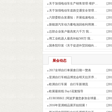
关于加强电动车生产销售管理 维护…
[201
关于加强电动车道路交通安全管理…
[201
六部委联合发通知：开展低速电动…
[201
新能源汽车动力蓄电池回收利用溯…
[201
总部企业落户最高奖六千万 我…
[201
用工业机器人最高补贴500万 我…
[201
国务院印发《关于促进外贸回稳向…
[201
展会动态
2017全球自行車展會日期一覽表
[201
亚洲自行车精品博览会明天拉开序…
[201
欧洲自行车展 自行车新潮流
[201
欧展最前线 Day1花絮报导
[201
EUROBIKE | 阿波罗邀您参加全球最…
[201
2016年亚洲精品展开始招展！
[201