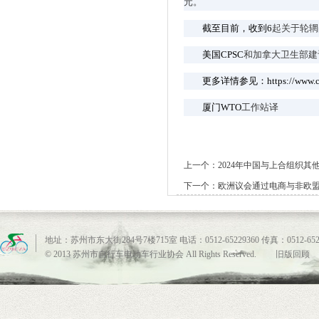
元。
截至目前，收到6
起关于轮辋
美国CPSC
和加拿大卫生部建议
更多详情参见：https://www.cpsc.gov/
厦门WTO
工作站译
上一个：
2024年中国与上合组织其
下一个：
欧洲议会通过电商与非欧
地址：苏州市东大街284号7楼715室 电话：0512-65229360 传真：0512-6522
© 2013 苏州市自行车电动车行业协会 All Rights Reserved.
旧版回顾